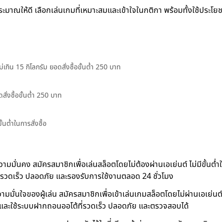
ให้ดี เลือกเล่นเกมที่เหมาะสมและเข้าใจในกติกา พร้อมทั้งใช้ประโยชน
ม่เกิน 15 กิโลกรัม ยอดสั่งซื้อขั้นต่ำ 250 บาท
สั่งซื้อขั้นต่ำ 250 บาท
้นต่ำในการสั่งซื้อ
รความมั่นคง สมัครสมาชิกเพื่อเล่นสล็อตโดยไม่ต้องผ่านเอเย่นต์ ไม่มีขั้
วดเร็ว ปลอดภัย และรองรับการใช้งานตลอด 24 ชั่วโมง
ั่นใจของผู้เล่น สมัครสมาชิกเพื่อเข้าเล่นเกมสล็อตโดยไม่ผ่านเอเย่นต์ 
ีและใช้ระบบฝากถอนออโต้ที่รวดเร็ว ปลอดภัย และตรวจสอบได้