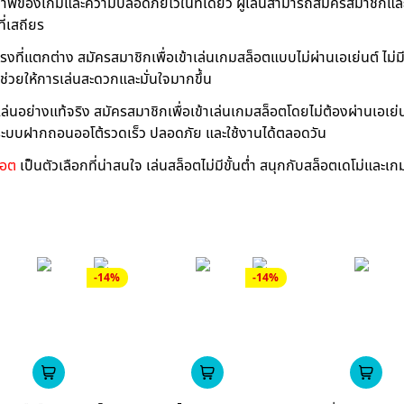
ภาพของเกมและความปลอดภัยไว้ในที่เดียว ผู้เล่นสามารถสมัครสมาชิกและ
่เสถียร
่แตกต่าง สมัครสมาชิกเพื่อเข้าเล่นเกมสล็อตแบบไม่ผ่านเอเย่นต์ ไม่มี
่วยให้การเล่นสะดวกและมั่นใจมากขึ้น
อย่างแท้จริง สมัครสมาชิกเพื่อเข้าเล่นเกมสล็อตโดยไม่ต้องผ่านเอเย่นต์ ไ
 ระบบฝากถอนออโต้รวดเร็ว ปลอดภัย และใช้งานได้ตลอดวัน
็อต
เป็นตัวเลือกที่น่าสนใจ เล่นสล็อตไม่มีขั้นต่ำ สนุกกับสล็อตเดโม่และ
-14%
-14%