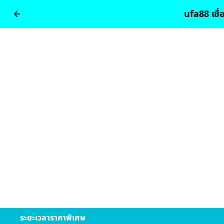
ufa88 เชื่
ระยะเวลาราคาพิเศษ