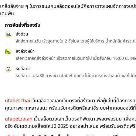
เคล็ดลับง่าย ๆ ในการชนะเกมสล็อตออนไลน์คือการวางแผนจัดการงบประมาณ
เดิมพัน
การจัดส่งที่รองรับ
ส่งด่วน
จัดส่งภายในวัน เร็วสุดภายใน 2 ชั่วโมง โดยผู้ให้บริการ น้ำหนักสินค้ารวมไ
สั่งล่วงหน้า
เลือกเวลาจัดส่งล่วงหน้า เร็วสุดภายในวันถัดไป เมื่อสั่งก่อน 16:00 น. ยอด
รับที่สาขา
รับที่สาขา ufa88 ทางเข้า ufabet มือถือ ไม่มีค่าบริการจัดสินค้าและไม่มีขั
ufabet thai
เว็บสล็อตวอเลทเว็บตรงที่สร้างมาเพื่อผู้เล่นที่ต้องกา
คุณภาพจากหลายแนว พร้อมรับเครดิตฟรีและใช้ระบบฝากถอนออโต้ที่ร
ufabetวอเลท
เว็บสล็อตวอเลทเว็บตรงที่พัฒนาแพลตฟอร์มมาเพื่อความม
จริง อัปเดตเกมสล็อตใหม่ปี 2025 อย่างสม่ำเสมอ พร้อมรับเครดิตฟร