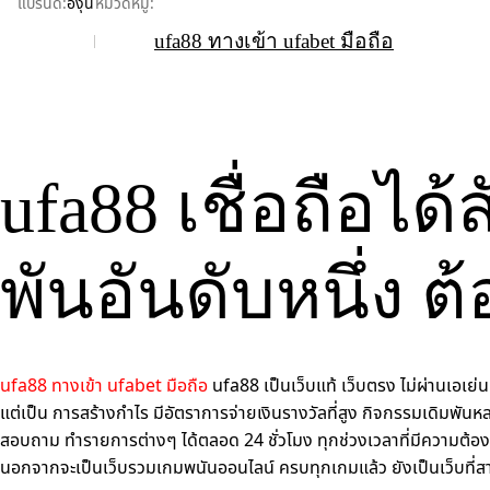
แบรนด์:
องุ่น
หมวดหมู่:
ufa88 ทางเข้า ufabet มือถือ
ufa88 เชื่อถือได
พันอันดับหนึ่ง ต้
ufa88 ทางเข้า ufabet มือถือ
ufa88 เป็นเว็บแท้ เว็บตรง ไม่ผ่านเอเย่
แต่เป็น การสร้างกำไร มีอัตราการจ่ายเงินรางวัลที่สูง กิจกรรมเดิมพันหลากห
สอบถาม ทำรายการต่างๆ ได้ตลอด 24 ชั่วโมง ทุกช่วงเวลาที่มีความต้องการ 
นอกจากจะเป็นเว็บรวมเกมพนันออนไลน์ ครบทุกเกมแล้ว ยังเป็นเว็บที่สามา