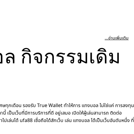
...อ่านเพิ่มเติม
บอล กิจกรรมเดิม
พิเศษทุกเดือน รองรับ True Wallet ทำให้การ แทงบอล ไม่ใช่แค่ การลงทุน
 เป็นเว็บที่มีการบริการที่ดี อยู่เสมอ เปิดให้ผู้เล่นสามารถ ติดต่อ
่นได้ ufa88 เชื่อถือได้สักเว็บ เล่น แทงบอล ได้เป็นเว็บอันดับหนึ่ง ที่