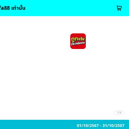
a88 เท่านั้น
1/4
01/10/2567 - 31/10/2567